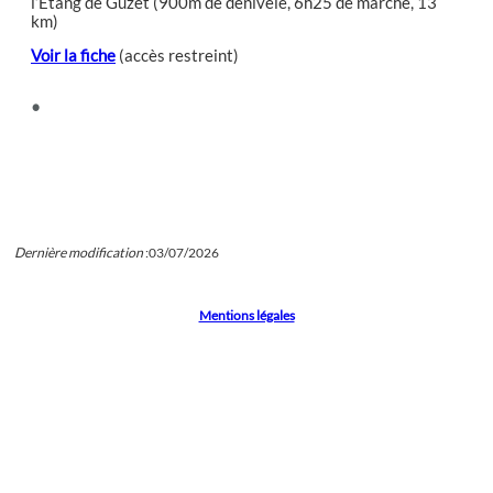
l’Étang de Guzet (900m de dénivelé, 6h25 de marche, 13
km)
Voir la fiche
(accès restreint)
•
Dernière modification
:
03/07/2026
Mentions légales