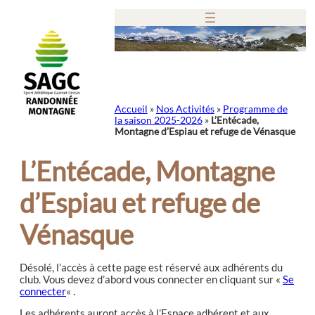
Aller
au
contenu
Accueil
»
Nos Activités
»
Programme de
la saison 2025-2026
»
L’Entécade,
Montagne d’Espiau et refuge de Vénasque
L’Entécade, Montagne
d’Espiau et refuge de
Vénasque
Désolé, l’accès à cette page est réservé aux adhérents du
club. Vous devez d’abord vous connecter en cliquant sur «
Se
connecter
« .
Les adhérents auront accès à l’Espace adhérent et aux