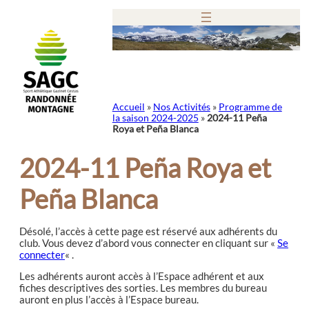
Aller
au
contenu
Accueil
»
Nos Activités
»
Programme de
la saison 2024-2025
»
2024-11 Peña
Roya et Peña Blanca
2024-11 Peña Roya et
Peña Blanca
Désolé, l’accès à cette page est réservé aux adhérents du
club. Vous devez d’abord vous connecter en cliquant sur «
Se
connecter
« .
Les adhérents auront accès à l’Espace adhérent et aux
fiches descriptives des sorties. Les membres du bureau
auront en plus l’accès à l’Espace bureau.