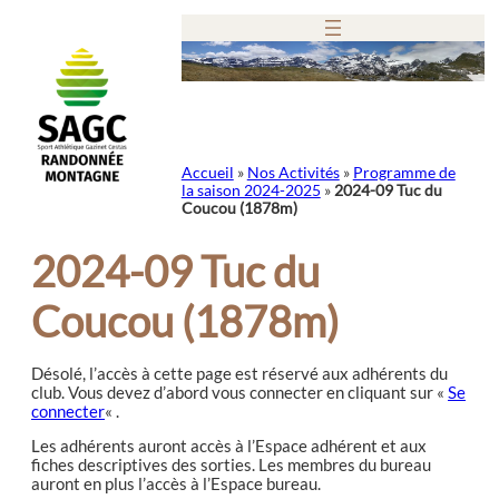
Aller
au
contenu
Accueil
»
Nos Activités
»
Programme de
la saison 2024-2025
»
2024-09 Tuc du
Coucou (1878m)
2024-09 Tuc du
Coucou (1878m)
Désolé, l’accès à cette page est réservé aux adhérents du
club. Vous devez d’abord vous connecter en cliquant sur «
Se
connecter
« .
Les adhérents auront accès à l’Espace adhérent et aux
fiches descriptives des sorties. Les membres du bureau
auront en plus l’accès à l’Espace bureau.