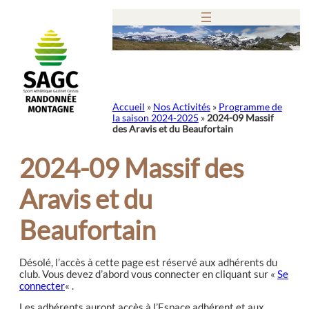
Aller
au
contenu
Accueil
»
Nos Activités
»
Programme de
la saison 2024-2025
»
2024-09 Massif
des Aravis et du Beaufortain
2024-09 Massif des
Aravis et du
Beaufortain
Désolé, l’accès à cette page est réservé aux adhérents du
club. Vous devez d’abord vous connecter en cliquant sur «
Se
connecter
« .
Les adhérents auront accès à l’Espace adhérent et aux